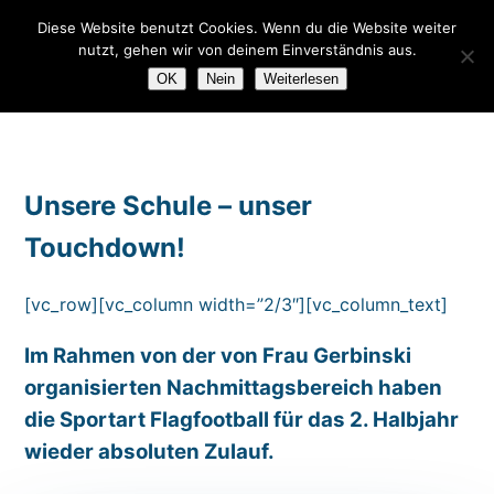
Diese Website benutzt Cookies. Wenn du die Website weiter
GUT
DE
EN
nutzt, gehen wir von deinem Einverständnis aus.
OK
Nein
Weiterlesen
Unsere Schule – unser
Touchdown!
[vc_row][vc_column width=”2/3″][vc_column_text]
Im Rahmen von der von Frau Gerbinski
organisierten Nachmittagsbereich haben
die Sportart Flagfootball für das 2. Halbjahr
wieder absoluten Zulauf.