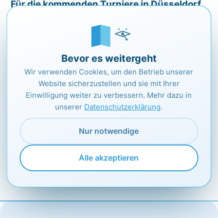
Für die kommenden Turniere in Düsseldorf
und Mainz wird auch ein entsprechender
Kader benötigt.
Jetzt wird fleißig geübt, denn es soll wieder
Bevor es weitergeht
heißen: Tochdown Razorbacks aus
Wir verwenden Cookies, um den Betrieb unserer
Eberstadt
Website sicherzustellen und sie mit Ihrer
Einwilligung weiter zu verbessern. Mehr dazu in
[/vc_column_text][/vc_column][vc_column
unserer
Datenschutzerklärung
.
width=”1/3″][vc_single_image image=”4943″
img_size=”medium” onclick=”img_link_large”]
Nur notwendige
[/vc_column][/vc_row]
Alle akzeptieren