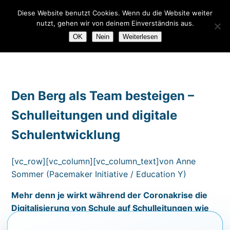
Diese Website benutzt Cookies. Wenn du die Website weiter
GUT
DE
EN
nutzt, gehen wir von deinem Einverständnis aus.
OK
Nein
Weiterlesen
Den Berg als Team besteigen –
Schulleitungen und digitale
Schulentwicklung
[vc_row][vc_column][vc_column_text]von Anne
Sommer (Pacemaker Initiative / Education Y)
Mehr denn je wirkt während der Coronakrise die
Digitalisierung von Schule auf Schulleitungen wie
ein Berg, für dessen Erklimmung nicht das nötige