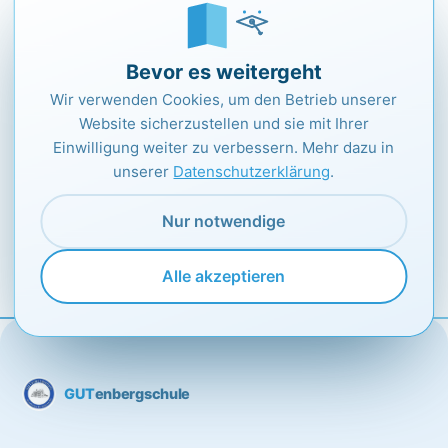
Equipment vorhanden ist. Neidisch blickt man auf
top ausgerüstete Schulen, die optimal beraten und
begleitet werden und so Etappe für Etappe
Bevor es weitergeht
meistern. Dabei ist der erste Schritt für alle der
Wir verwenden Cookies, um den Betrieb unserer
schwerste: gemeinsam loszugehen.
Website sicherzustellen und sie mit Ihrer
Weiter zum gesamten Artikel auf
Einwilligung weiter zu verbessern. Mehr dazu in
unserer
Datenschutzerklärung
.
https://www.forumbd.de/
[/vc_column_text]
[/vc_column][/vc_row]
Nur notwendige
Alle akzeptieren
GUT
enbergschule