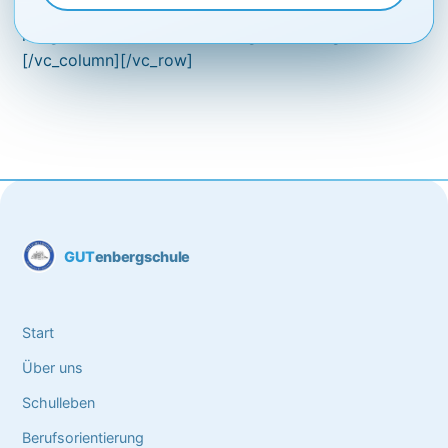
width=”1/3″][vc_gallery interval=”0″
images=”4095,4094,4096″ img_size=”large”]
[/vc_column][/vc_row]
GUT
enbergschule
Start
Über uns
Schulleben
Berufsorientierung