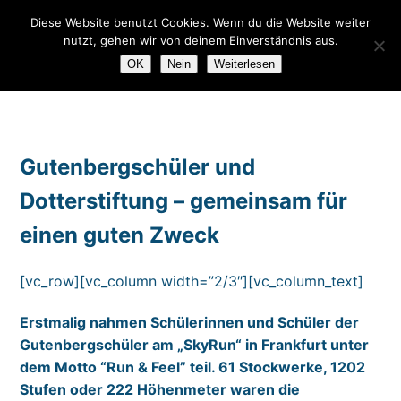
Diese Website benutzt Cookies. Wenn du die Website weiter
GUT
DE
EN
nutzt, gehen wir von deinem Einverständnis aus.
OK
Nein
Weiterlesen
Gutenbergschüler und
Dotterstiftung – gemeinsam für
einen guten Zweck
[vc_row][vc_column width=”2/3″][vc_column_text]
Erstmalig nahmen Schülerinnen und Schüler der
Gutenbergschüler am „SkyRun“ in Frankfurt unter
dem Motto “Run & Feel” teil. 61 Stockwerke, 1202
Stufen oder 222 Höhenmeter waren die