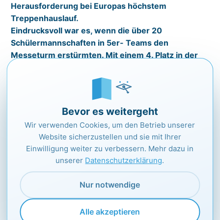
Herausforderung bei Europas höchstem
Treppenhauslauf.
Eindrucksvoll war es, wenn die über 20
Schülermannschaften in 5er- Teams den
Messeturm erstürmten. Mit einem 4. Platz in der
Teamwertung erreichte man auch ein
hervorragendes Ergebnis. Klassenlehrer Hans
Kraus und Sportlehrer Hannes Marb begleiteten
bei diesem Charity Event die Kinder. Der Verein
Bevor es weitergeht
und Ausrichter ARQUE e.V. mit Sitz in Mainz
Wir verwenden Cookies, um den Betrieb unserer
unterstützt Menschen, die mit einer angeborenen
Website sicherzustellen und sie mit Ihrer
Querschnittslähmung auf die Welt kommen.
Einwilligung weiter zu verbessern. Mehr dazu in
Ein großer Dank geht an die Dotterstiftung, die es
unserer
Datenschutzerklärung
.
erst ermöglichte an diesem Ereignis teilzunehmen.
Der Teamname zeigt den Spirit: „Run and Feel –
Nur notwendige
gemeinsam für Eberstadt“.
Alle akzeptieren
[/vc_column_text][/vc_column][vc_column